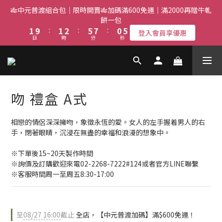
3
3
4
7
9
2
7
🎋中元普渡組合包｜限時開賣🎋加碼滿600免運｜滿2000再贈牛軋
2
2
3
6
8
1
6
餅一包
1
9
:
1
2
:
5
7
:
0
5
登入會員享優惠
日
時
分
秒
0
8
0
1
4
6
4
7
0
3
5
3
6
2
4
2
5
1
3
1
4
0
2
0
吻 禮盒 A式
3
1
2
0
1
相戀的情侶深深擁吻，象徵永恆的愛。女人的左手握着男人的右
0
手，閉著眼睛，沉浸在無盡的幸福和浪漫的想象中。
※下單後15~20天製作時間
※詢價及訂購歡迎來電02-2268-7222#124或者官方LINE聯繫
※客服時間周一至周五8:30-17:00
至
08/27 16:00
截止
全店，【中元普渡加碼】滿$600免運！