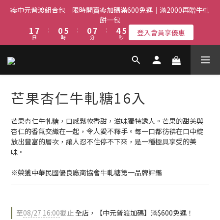
3
9
2
7
2
9
6
6
🎋中元普渡組合包｜限時開賣🎋加碼滿600免運｜滿2000再贈牛軋
2
8
1
6
1
8
5
5
餅一包
1
7
:
0
5
:
0
7
:
4
4
登入會員享優惠
日
時
分
秒
0
6
4
6
3
3
5
3
5
2
2
4
2
4
1
1
3
1
3
0
0
2
0
2
芒果杏仁牛軋糖16入
1
1
0
0
芒果杏仁牛軋糖，口感鬆軟香甜，滋味獨特誘人。芒果的甜美與
杏仁的香氣交織在一起，令人愛不釋手。每一口都彷彿在口中綻
放出豐富的層次，讓人忍不住停不下來，是一種極具享受的美
味。
※榮獲中華民國優良廠商協會牛軋糖第一品牌評鑑
至
08/27 16:00
截止
全店，【中元普渡加碼】滿$600免運！